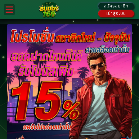
สมัครสมาชิก
เข้าสู่ระบบ