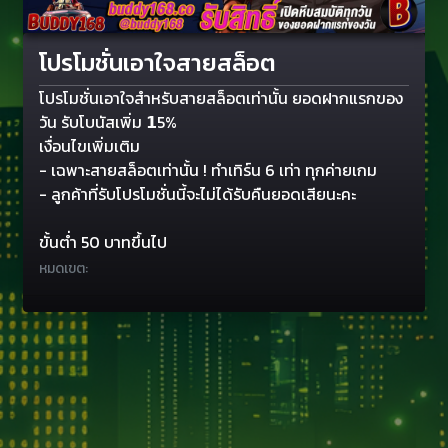
โปรโมชั่นเอาใจสายสล็อต
โปรโมชั่นเอาใจสำหรับสายสล็อตเท่านั้น ยอดฝากแรกของ
วัน รับโบนัสเพิ่ม 𝟭5%
เงื่อนไขเพิ่มเติม
- เฉพาะสายสล็อตเท่านั้น ! ทำเทิร์น 6 เท่า ทุกค่ายเกม
- ลูกค้าที่รับโปรโมชั่นนี้จะไม่ได้รับคืนยอดเสียนะคะ
ขั้นต่ำ 50 บาทขึ้นไป
หมดเขต: